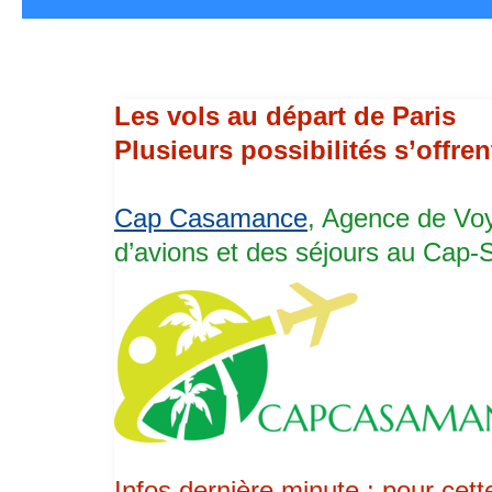
HÉBERGEMENTS
|
Les vols au départ de Paris
Plusieurs possibilités s’offre
BARS RESTAURANT
Cap Casamance
, Agence de Voy
d’avions et des séjours au Cap-S
VILLAGE & PLAGE
ACCUEIL
|
FO
Infos dernière minute : pour ce