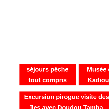
séjours pêche
Musée 
tout compris
Kadiou
Excursion pirogue visite des
îles avec Doudou Tamba